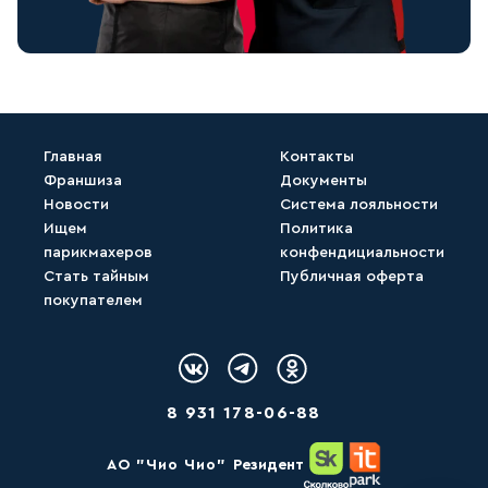
Главная
Контакты
Франшиза
Документы
Новости
Система лояльности
Ищем
Политика
парикмахеров
конфендициальности
Стать тайным
Публичная оферта
покупателем
Логотип Вконтакте
Логотип Telegram
Логотип Одноклассн
8 931 178-06-88
AО "Чио Чио"
Резидент