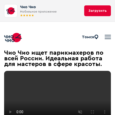
Чио Чио
Загрузить
Мобильное приложение
★
★
★
★
★
Томск
Чио Чио ищет парикмахеров по
всей России. Идеальная работа
для мастеров в сфере красоты.